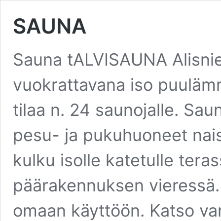
SAUNA
Sauna tALVISAUNA Alisni
vuokrattavana iso puuläm
tilaa n. 24 saunojalle. Sau
pesu- ja pukuhuoneet naisi
kulku isolle katetulle teras
päärakennuksen vieressä.
omaan käyttöön. Katso v