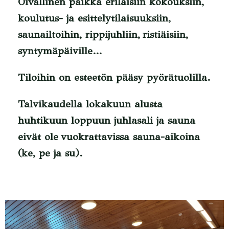
Oivallinen paikka erilaisiin kokouksiin,
koulutus- ja esittelytilaisuuksiin,
saunailtoihin, rippijuhliin,
ristiäisiin,
syntymäpäiville…
Tiloihin on esteetön pääsy pyörätuolilla.
Talvikaudella lokakuun alusta
huhtikuun loppuun juhlasali ja sauna
eivät ole vuokrattavissa sauna-aikoina
(ke, pe ja su).